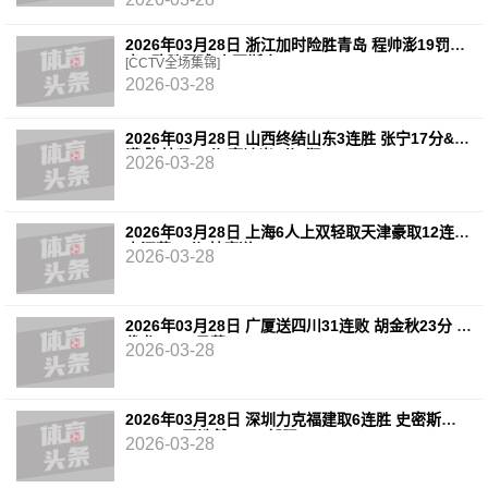
2026年03月28日 浙江加时险胜青岛 程帅澎19罚18
中&致胜罚球 韦瑟斯庞39+7
[CCTV全场集锦]
2026-03-28
2026年03月28日 山西终结山东3连胜 张宁17分&犯
满 陈林坚21分 高诗岩1分5犯
2026-03-28
2026年03月28日 上海6人上双轻取天津豪取12连胜
李添荣20分 林庭谦23+10
2026-03-28
2026年03月28日 广厦送四川31连败 胡金秋23分 朱
俊龙15+9 景菡一20+5
2026-03-28
2026年03月28日 深圳力克福建取6连胜 史密斯
29+7+7 王浩然20+6 邹阳18+9
2026-03-28