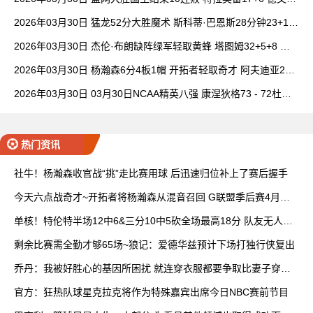
卡特20+8
2026年03月30日 猛龙52分大胜魔术 斯科蒂·巴恩斯28分钟23+15
班凯罗14中3
2026年03月30日 杰伦·布朗缺阵绿军轻取黄蜂 塔图姆32+5+8 普
理查德28+6+6
2026年03月30日 杨瀚森6分4板1帽 开拓者轻取奇才 阿夫迪亚20+
7+5 卡马拉23+7
2026年03月30日 03月30日NCAA精英八强 康涅狄格73 - 72杜克
全场集锦
热门资讯
社牛！杨瀚森收官战“挑”走比赛用球 后迅速归位补上了赛后握手
今天六点战奇才~开拓者将杨瀚森从混音召回 G联盟季后赛4月开
打
单核！特伦特半场12中6&三分10中5砍全场最高18分 队友无人上
双
剩余比赛需全勤才够65场~狼记：爱德华兹预计下场打独行侠复出
乔丹：我被好胜心的基因所困扰 就连穿衣服都要争取比妻子穿得
快
官方：狂热队球星克拉克将作为特殊嘉宾出席今日NBC赛前节目