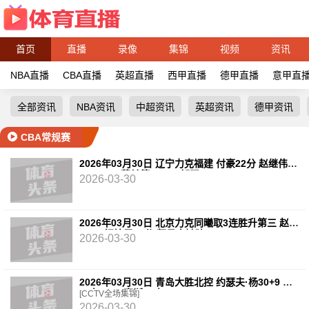
首页
直播
录像
集锦
视频
资讯
NBA直播
CBA直播
英超直播
西甲直播
德甲直播
意甲直
全部资讯
NBA资讯
中超资讯
英超资讯
德甲资讯
CBA常规赛
2026年03月30日 辽宁力克福建 付豪22分 赵继伟
14+6+11 莫兰德20+15 邹阳18+5
2026-03-30
2026年03月30日 北京力克同曦取3连胜升第三 赵睿
24+6 祝铭震19分 郭昊文缺阵
2026-03-30
2026年03月30日 青岛大胜北控 约瑟夫·杨30+9 廖
三宁15+6 豪斯14中1
[CCTV全场集锦]
2026-03-30