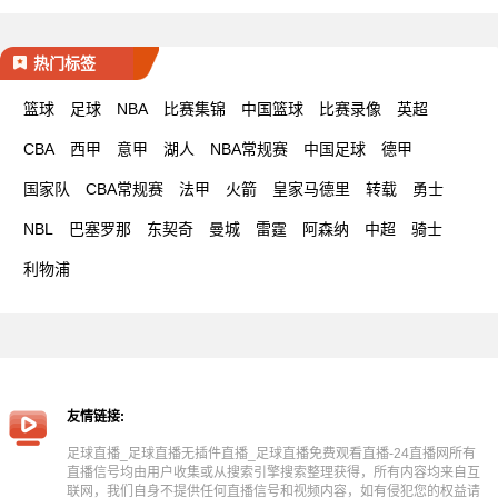
热门标签
篮球
足球
NBA
比赛集锦
中国篮球
比赛录像
英超
CBA
西甲
意甲
湖人
NBA常规赛
中国足球
德甲
国家队
CBA常规赛
法甲
火箭
皇家马德里
转载
勇士
NBL
巴塞罗那
东契奇
曼城
雷霆
阿森纳
中超
骑士
利物浦
友情链接:
足球直播_足球直播无插件直播_足球直播免费观看直播-24直播网所有
直播信号均由用户收集或从搜索引擎搜索整理获得，所有内容均来自互
联网，我们自身不提供任何直播信号和视频内容，如有侵犯您的权益请