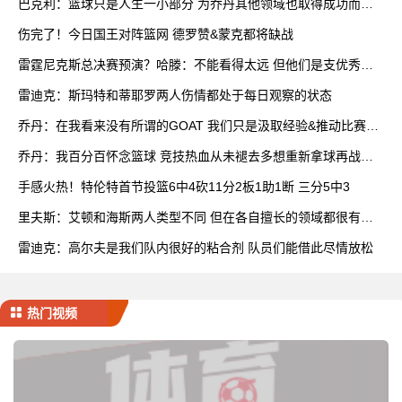
巴克利：篮球只是人生一小部分 为乔丹其他领域也取得成功而自
豪
伤完了！今日国王对阵篮网 德罗赞&蒙克都将缺战
雷霆尼克斯总决赛预演？哈滕：不能看得太远 但他们是支优秀球
队
雷迪克：斯玛特和蒂耶罗两人伤情都处于每日观察的状态
乔丹：在我看来没有所谓的GOAT 我们只是汲取经验&推动比赛发
展
乔丹：我百分百怀念篮球 竞技热血从未褪去多想重新拿球再战一
场
手感火热！特伦特首节投篮6中4砍11分2板1助1断 三分5中3
里夫斯：艾顿和海斯两人类型不同 但在各自擅长的领域都很有效
率
雷迪克：高尔夫是我们队内很好的粘合剂 队员们能借此尽情放松
热门视频