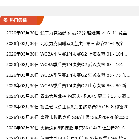
热门集锦
2026年03月30日 辽宁力克福建 付豪22分 赵继伟14+6+11 莫兰德
20+15 邹阳18+5
2026年03月30日 北京力克同曦取3连胜升第三 赵睿24+6 祝铭震1
9分 郭昊文缺阵
2026年03月30日 WCBA季后赛1/4决赛G2 上海女篮 91 - 104 四
川女篮 全场集锦
2026年03月30日 WCBA季后赛1/4决赛G2 武汉女篮 68 - 101 山
西女篮 全场集锦
2026年03月30日 WCBA季后赛1/4决赛G2 江苏女篮 83 - 73 东莞
女篮 全场集锦
2026年03月30日 WCBA季后赛1/4决赛G2 山东女篮 86 - 80 新疆
女篮 全场集锦
2026年03月30日 青岛大胜北控 约瑟夫·杨30+9 廖三宁15+6 豪斯
14中1
2026年03月30日 掘金轻取勇士迎6连胜 约基奇25+15+8 穆雷20+
6+7 波津23分
2026年03月30日 雷霆击败尼克斯 SGA连续135场20+ 布伦森30分
唐斯15+18
2026年03月30日 火箭送鹈鹕5连败 申京36+14+7 杜兰特20+6 锡
安18分
2026年03月30日 篮网大胜国王结束10连败 特拉奥雷17+6 德文·