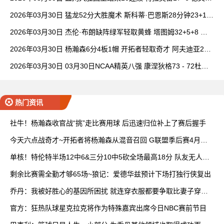
卡特20+8
2026年03月30日 猛龙52分大胜魔术 斯科蒂·巴恩斯28分钟23+15
班凯罗14中3
2026年03月30日 杰伦·布朗缺阵绿军轻取黄蜂 塔图姆32+5+8 普
理查德28+6+6
2026年03月30日 杨瀚森6分4板1帽 开拓者轻取奇才 阿夫迪亚20+
7+5 卡马拉23+7
2026年03月30日 03月30日NCAA精英八强 康涅狄格73 - 72杜克
全场集锦
热门资讯
社牛！杨瀚森收官战“挑”走比赛用球 后迅速归位补上了赛后握手
今天六点战奇才~开拓者将杨瀚森从混音召回 G联盟季后赛4月开
打
单核！特伦特半场12中6&三分10中5砍全场最高18分 队友无人上
双
剩余比赛需全勤才够65场~狼记：爱德华兹预计下场打独行侠复出
乔丹：我被好胜心的基因所困扰 就连穿衣服都要争取比妻子穿得
快
官方：狂热队球星克拉克将作为特殊嘉宾出席今日NBC赛前节目