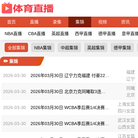
首页
直播
录像
集锦
视频
资讯
NBA直播
CBA直播
英超直播
西甲直播
德甲直播
意甲直
全部集锦
NBA集锦
中超集锦
英超集锦
德甲集锦
集锦
福建
2026-03-30
2026年03月30日 辽宁力克福建 付豪22分 赵继伟14+6+11 莫兰德20+15 邹阳18+5
辽宁
同曦
2026-03-30
2026年03月30日 北京力克同曦取3连胜升第三 赵睿24+6 祝铭震19分 郭昊文缺阵
北京
上海女篮
2026-03-30
2026年03月30日 WCBA季后赛1/4决赛G2 上海女篮 91 - 104 四川女篮 全场集锦
四川女篮
武汉女篮
2026-03-30
2026年03月30日 WCBA季后赛1/4决赛G2 武汉女篮 68 - 101 山西女篮 全场集锦
山西女篮
江苏女篮