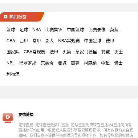
热门标签
篮球
足球
NBA
比赛集锦
中国篮球
比赛录像
英超
CBA
西甲
意甲
湖人
NBA常规赛
中国足球
德甲
国家队
CBA常规赛
法甲
火箭
皇家马德里
转载
勇士
NBL
巴塞罗那
东契奇
曼城
雷霆
阿森纳
中超
骑士
利物浦
友情链接:
足球直播_足球直播无插件直播_足球直播免费观看直播-24直播网所有
直播信号均由用户收集或从搜索引擎搜索整理获得，所有内容均来自互
联网，我们自身不提供任何直播信号和视频内容，如有侵犯您的权益请