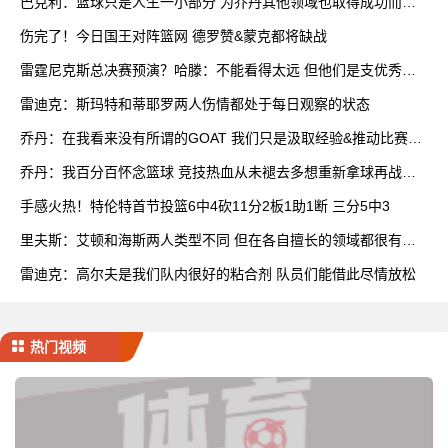
巴克利：篮球只是人生一小部分 为乔丹其他领域也取得成功而自
豪
伤完了！今日国王对阵篮网 德罗赞&蒙克都将缺战
雷霆尼克斯总决赛预演？哈滕：不能看得太远 但他们是支优秀球
队
雷迪克：斯玛特和蒂耶罗两人伤情都处于每日观察的状态
乔丹：在我看来没有所谓的GOAT 我们只是汲取经验&推动比赛发
展
乔丹：我百分百怀念篮球 竞技热血从未褪去多想重新拿球再战一
场
手感火热！特伦特首节投篮6中4砍11分2板1助1断 三分5中3
里夫斯：艾顿和海斯两人类型不同 但在各自擅长的领域都很有效
率
雷迪克：高尔夫是我们队内很好的粘合剂 队员们能借此尽情放松
热门视频