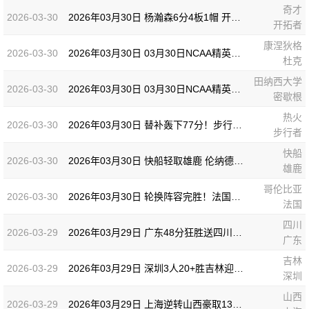
奇才
2026-03-30
2026年03月30日 杨瀚森6分4板1帽 开拓者轻取奇才 阿夫迪亚20+7+5 卡马拉23+7
开拓者
康涅狄格
2026-03-30
2026年03月30日 03月30日NCAA精英八强 康涅狄格73 - 72杜克 全场集锦
杜克
田纳西大学
2026-03-30
2026年03月30日 03月30日NCAA精英八强 田纳西大学62 - 95密歇根 全场集锦
密歇根
热火
2026-03-30
2026年03月30日 替补轰下77分！步行者击退热火 西卡30+11+6 希罗31分
步行者
快船
2026-03-30
2026年03月30日 快船轻取雄鹿 伦纳德20+8 马瑟林28+6 特伦特空砍36分
雄鹿
哥伦比亚
2026-03-30
2026年03月30日 轮换阵容完胜！法国3-1哥伦比亚 杜埃双响图拉姆传射建功
法国
四川
2026-03-29
2026年03月29日 广东48分狂胜送四川32连败 徐杰20分 陈家政15分 张皓嘉正负值+49
广东
吉林
2026-03-29
2026年03月29日 深圳3人20+胜吉林迎7连胜 王浩然23+5 贺希宁22+5 姜伟泽15分
深圳
山西
2026-03-29
2026年03月29日 上海逆转山西豪取13连胜！张镇麟15+5&关键暴扣 李弘权16分