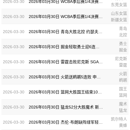
2026-03-30
2026年03月30日 WCBA季后赛1/4决赛G2 江苏女篮 83 - 73 东莞女篮 全场集锦
东莞女篮
山东女篮
2026-03-30
2026年03月30日 WCBA季后赛1/4决赛G2 山东女篮 86 - 80 新疆女篮 全场集锦
新疆女篮
青岛
2026-03-30
2026年03月30日 青岛大胜北控 约瑟夫·杨30+9 廖三宁15+6 豪斯14中1
北控
勇士
2026-03-30
2026年03月30日 掘金轻取勇士迎6连胜 约基奇25+15+8 穆雷20+6+7 波津23分
掘金
尼克斯
2026-03-30
2026年03月30日 雷霆击败尼克斯 SGA连续135场20+ 布伦森30分 唐斯15+18
雷霆
火箭
2026-03-30
2026年03月30日 火箭送鹈鹕5连败 申京36+14+7 杜兰特20+6 锡安18分
鹈鹕
国王
2026-03-30
2026年03月30日 篮网大胜国王结束10连败 特拉奥雷17+6 德文·卡特20+8
篮网
魔术
2026-03-30
2026年03月30日 猛龙52分大胜魔术 斯科蒂·巴恩斯28分钟23+15 班凯罗14中3
猛龙
凯尔特人
2026-03-30
2026年03月30日 杰伦·布朗缺阵绿军轻取黄蜂 塔图姆32+5+8 普理查德28+6+6
黄蜂