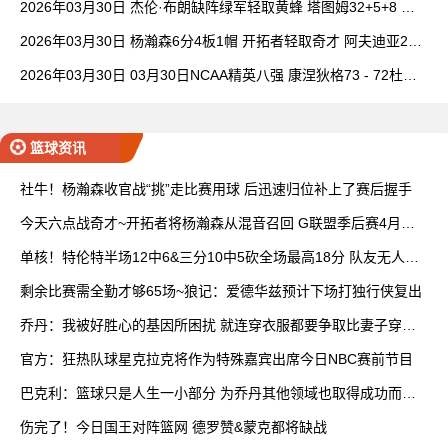
2026年03月30日 杰伦·布朗缺阵绿军轻取黄蜂 塔图姆32+5+8 普
理查德28+6+6
2026年03月30日 杨瀚森6分4板1帽 开拓者轻取奇才 阿夫迪亚20+
7+5 卡马拉23+7
2026年03月30日 03月30日NCAA精英八强 康涅狄格73 - 72杜克
全场集锦
篮球资讯
社牛！杨瀚森收官战“挑”走比赛用球 后迅速归位补上了赛后握手
今天六点战奇才~开拓者将杨瀚森从混音召回 G联盟季后赛4月开
打
单核！特伦特半场12中6&三分10中5砍全场最高18分 队友无人上
双
剩余比赛需全勤才够65场~狼记：爱德华兹预计下场打独行侠复出
乔丹：我被好胜心的基因所困扰 就连穿衣服都要争取比妻子穿得
快
官方：狂热队球星克拉克将作为特殊嘉宾出席今日NBC赛前节目
巴克利：篮球只是人生一小部分 为乔丹其他领域也取得成功而自
豪
伤完了！今日国王对阵篮网 德罗赞&蒙克都将缺战