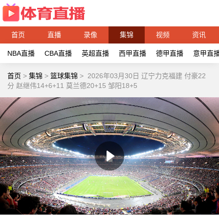
首页
直播
录像
集锦
视频
资讯
NBA直播
CBA直播
英超直播
西甲直播
德甲直播
意甲直
首页
>
集锦
>
篮球集锦
>
2026年03月30日 辽宁力克福建 付豪22
分 赵继伟14+6+11 莫兰德20+15 邹阳18+5