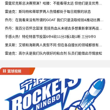
雷霆尼克斯总决赛预演？哈滕：不能看得太远 但他们是支优秀球
队
雷迪克：斯玛特和蒂耶罗两人伤情都处于每日观察的状态
乔丹：在我看来没有所谓的GOAT 我们只是汲取经验&推动比赛发
展
乔丹：我百分百怀念篮球 竞技热血从未褪去多想重新拿球再战一
场
手感火热！特伦特首节投篮6中4砍11分2板1助1断 三分5中3
里夫斯：艾顿和海斯两人类型不同 但在各自擅长的领域都很有效
率
雷迪克：高尔夫是我们队内很好的粘合剂 队员们能借此尽情放松
篮球视频