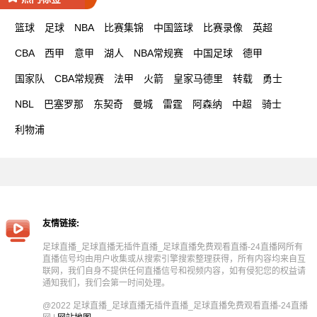
篮球
足球
NBA
比赛集锦
中国篮球
比赛录像
英超
CBA
西甲
意甲
湖人
NBA常规赛
中国足球
德甲
国家队
CBA常规赛
法甲
火箭
皇家马德里
转载
勇士
NBL
巴塞罗那
东契奇
曼城
雷霆
阿森纳
中超
骑士
利物浦
友情链接:
足球直播_足球直播无插件直播_足球直播免费观看直播-24直播网所有
直播信号均由用户收集或从搜索引擎搜索整理获得，所有内容均来自互
联网，我们自身不提供任何直播信号和视频内容，如有侵犯您的权益请
通知我们，我们会第一时间处理。
@2022 足球直播_足球直播无插件直播_足球直播免费观看直播-24直播