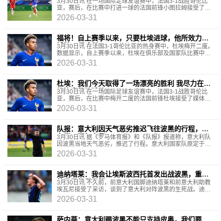
做出贡献感觉很好
3月30日讯 在一场国际足球友谊赛中，法国3-1战胜哥伦比
亚，赛后，在比赛中打进一球的法国前锋小图拉姆接受了媒
体的采访。小图拉姆说道：“我们面对的是一支非常积
2026-03-31
福将！自上赛季以来，只要杜埃进球，他所效力的
球队23场全胜
3月30日讯 在法国3-1哥伦比亚的热身赛中，杜埃梅开二度。
数据显示，自上赛季以来，杜埃在俱乐部及国家队比赛中，
只要取得进球，他所效力的球队均取得了胜利，共计23场
2026-03-31
杜埃：我们今天取得了一场漂亮的胜利 我尽力在每
场比赛帮助球队
3月30日讯 在一场国际足球友谊赛中，法国3-1战胜哥伦比
亚，赛后，在比赛中梅开二度的法国前锋杜埃接受了媒体的
采访。杜埃表示：“我感到非常自豪，非常高兴，这是一场
2026-03-31
队报：意大利因天气恶劣推迟飞往波黑的行程，将
在周一下午启程
3月30日讯 据《罗马体育报》和《队报》报道称，意大利队
因波黑当地天气恶劣，推迟了行程。意大利国家队原定于本
周日飞往波黑，参加定于北京时间周三在泽尼察举
2026-03-31
迪纳塔莱：我会让埃斯波西托首发出战波黑，重要
的是晋级世界杯
3月30日讯 不久前，前意大利国脚迪纳塔莱和前意大利助教
埃瓦尼接受了采访，谈到了意大利对阵波黑的生死战。迪纳
塔莱说：“我始终会将皮奥·埃斯波西托放在首发1
2026-03-31
萨内蒂：意大利踢波黑不能只支持皮奥，我们要支