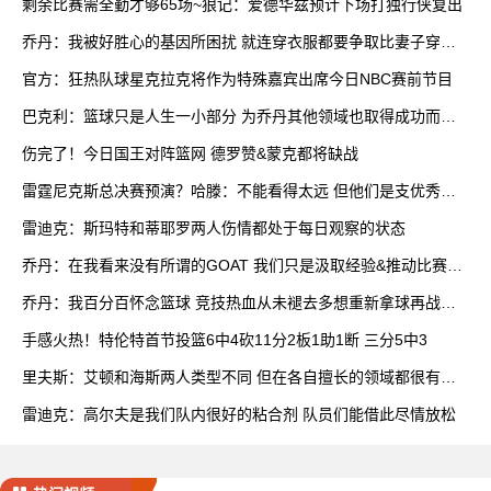
剩余比赛需全勤才够65场~狼记：爱德华兹预计下场打独行侠复出
乔丹：我被好胜心的基因所困扰 就连穿衣服都要争取比妻子穿得
快
官方：狂热队球星克拉克将作为特殊嘉宾出席今日NBC赛前节目
巴克利：篮球只是人生一小部分 为乔丹其他领域也取得成功而自
豪
伤完了！今日国王对阵篮网 德罗赞&蒙克都将缺战
雷霆尼克斯总决赛预演？哈滕：不能看得太远 但他们是支优秀球
队
雷迪克：斯玛特和蒂耶罗两人伤情都处于每日观察的状态
乔丹：在我看来没有所谓的GOAT 我们只是汲取经验&推动比赛发
展
乔丹：我百分百怀念篮球 竞技热血从未褪去多想重新拿球再战一
场
手感火热！特伦特首节投篮6中4砍11分2板1助1断 三分5中3
里夫斯：艾顿和海斯两人类型不同 但在各自擅长的领域都很有效
率
雷迪克：高尔夫是我们队内很好的粘合剂 队员们能借此尽情放松