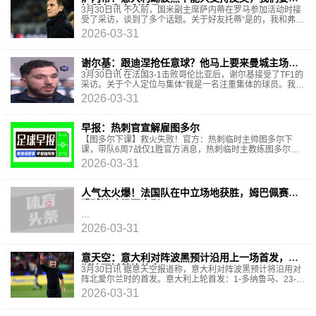
持所有意大利球员
3月30日讯 不久前，国米副主席萨内蒂在罗马参加活动时接
受了采访，谈到了多个话题。关于好友托蒂“是的，我和弗兰
奇（托蒂）之间不仅有着长久的情谊，还有着深深的钦
2026-03-31
谢尔基：跟迪涅抢任意球？他马上要来曼城主场，
会好好‘关照’他
3月30日讯 在法国3-1击败哥伦比亚后，谢尔基接受了TF1的
采访。关于个人定位与集体“我是一名注重集体的球员。我知
道对手常常在盯着我，但我唯一追求的就是我
2026-03-31
早报：热刺官宣解雇图多尔
【图多尔下课】救火失败！官方：热刺临时主帅图多尔下
课，带队6周7战仅1胜官方消息，热刺临时主教练图多尔下
课，提前结束了原本将在本赛季末到期的合同。图多尔此次
2026-03-31
人气太火爆！法国队在中立场地获胜，姆巴佩赛后
遭球迷冲场要合影
2026-03-31
意天空：意大利对阵波黑预计沿用上一场首发，埃
斯波西托替补待命
3月30日讯 据意天空报道称，意大利对阵波黑预计将沿用对
阵北爱尔兰时的首发。意大利上轮首发：1-多纳鲁马、23-曼
奇尼、21-巴斯托尼、13-卡拉菲奥里、7-波利塔
2026-03-31