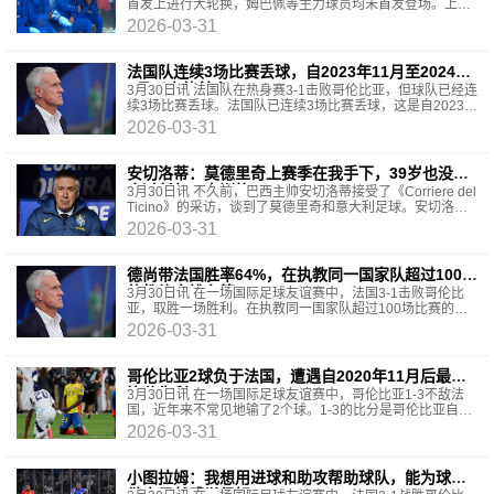
首发上进行大轮换，姆巴佩等主力球员均未首发登场。上半
场转播镜头拍向法国队的替补席，登贝莱、姆巴佩
2026-03-31
法国队连续3场比赛丢球，自2023年11月至2024年
3月以来的首次
3月30日讯 法国队在热身赛3-1击败哥伦比亚，但球队已经连
续3场比赛丢球。法国队已连续3场比赛丢球，这是自2023年
11月至2024年3月以来的首次，当时也是连续3场丢
2026-03-31
安切洛蒂：莫德里奇上赛季在我手下，39岁也没缺
席过任何一次训练
3月30日讯 不久前，巴西主帅安切洛蒂接受了《Corriere del
Ticino》的采访，谈到了莫德里奇和意大利足球。安切洛蒂
说：“莫德里奇是一个特例。上赛季在我麾下时
2026-03-31
德尚带法国胜率64%，在执教同一国家队超过100场
的教练中排名第6
3月30日讯 在一场国际足球友谊赛中，法国3-1击败哥伦比
亚，取胜一场胜利。在执教同一国家队超过100场比赛的教
练中，法国主帅德尚的胜率是64%，仅次于博斯克(76%)
2026-03-31
哥伦比亚2球负于法国，遭遇自2020年11月后最大
比分失利
3月30日讯 在一场国际足球友谊赛中，哥伦比亚1-3不敌法
国，近年来不常见地输了2个球。1-3的比分是哥伦比亚自
2020年11月17日对阵厄瓜多尔（1-6）以来，遭遇的最大比
2026-03-31
小图拉姆：我想用进球和助攻帮助球队，能为球队