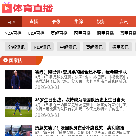
首页
直播
录像
集锦
视频
资讯
NBA直播
CBA直播
英超直播
西甲直播
德甲直播
意甲直
全部资讯
NBA资讯
中超资讯
英超资讯
德甲资讯
国家队
德尚：姆巴佩+登贝莱的组合还不够，我希望球队战
术变得不可预测
3月30日讯 足球友谊赛，法国2比1击败巴西。本场比赛中，
德尚选择了由姆巴佩、登贝莱、奥利塞和埃基蒂克组成的进
攻四人组，这个攻击组合奏效了，四名首发球员都参
2026-03-31
35岁生日出战，坎特成为法国队历史上生日当天出
场的最年长球员
3月30日讯 在一场国际足球友谊赛中，法国对阵哥伦比亚，
坎特本场比赛为法国首发出场。今天是坎特35岁的生日，他
成为法国队历史上在生日当天出战的最年长球员，超
2026-03-31
姆总笑嘻了！法国队员在替补席说笑，奥利塞捂脸
姆巴佩笑出表情包
03月30日讯 足球友谊赛，哥伦比亚1-3法国。此役法国队在