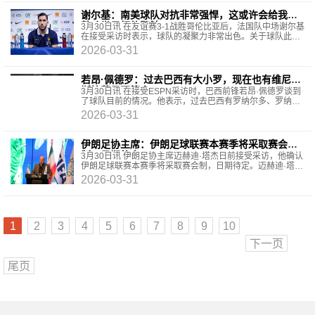
谢尔基：南美球队对抗非常强悍，这或许会给我们
敲响世界杯的警钟
3月30日讯 在友谊赛3-1战胜哥伦比亚后，法国队中场谢尔基
在接受采访时表示，球队的凝聚力非常出色。关于球队此次
美国之旅的整体表现谢尔基：“我们之间相处得非
2026-03-31
若昂·佩德罗：过去巴西有大小罗，现在也有维尼修
斯拉菲尼亚等人
3月30日讯 在接受ESPN采访时，巴西前锋若昂·佩德罗谈到
了球队目前的情况。他表示，过去巴西有罗纳尔多、罗纳尔
迪尼奥、罗马里奥这样的球员，现在也有维尼修斯
2026-03-31
伊朗足协主席：伊朗足球联赛本赛季将采取赛会
制，日期待定
3月30日讯 伊朗足协主席迈赫迪·塔杰日前接受采访，他确认
伊朗足球联赛本赛季将采取赛会制，日期待定。迈赫迪·塔杰
就伊朗超级联赛的启动事宜解释道：“今天我
2026-03-31
1
2
3
4
5
6
7
8
9
10
下一页
尾页