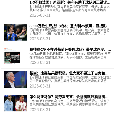
1-3不敌法国！迪亚斯：失利有助于球队纠正错误，
积累大赛经验
3月30日讯 在FIFA比赛日的第二场友谊赛中，哥伦比亚国家
队1-3不敌法国国家队。路易斯·迪亚斯作为国家队本场表现
最突出的球员之一，在赛后新闻发布会上表示，这
2026-03-31
3000万欧生死战！米体：意大利vs波黑，直接影响
意足协上千万营收
3月30日讯 世预赛欧洲区附加赛的其中一场决赛，意大利将
对阵波黑。《米兰体育报》发文，这场比赛若是拿下，意大
利足协将得到约3000万欧的收入。米体写道，两个月
2026-03-31
穆帅称C罗不在时葡萄牙普通球队？最早球迷发、无
来源 大概率杜撰
03月30日讯 包括进球网、拜因体育报道，穆里尼奥称C罗不
在时葡萄牙就是普通球队，对手不怕你。之后相关采访内容
经过大面积转载，引发热议。相关媒体写穆里尼奥
2026-03-31
德尚：比赛结果很积极，但大家不要过于自负和过
度膨胀
3月30日讯 在此前结束的一场国际友谊赛中，法国以3-1的比
分击败哥伦比亚。赛后主教练德尚对球队展现出的风貌感到
满意，但他也呼吁保持谨慎，告诫大家不要“过于
2026-03-31
怎么防亚马尔？阿劳霍笑答：会祈祷就赶紧祈祷
吧，绝对别1v1单防
3月30日讯 巴萨的乌拉圭中卫阿劳霍近日接受采访，谈到了
自己的俱乐部队友亚马尔。他向届时需要在世界杯上盯防亚
马尔的队友们，给出了特别的建议。阿劳霍首先
2026-03-31