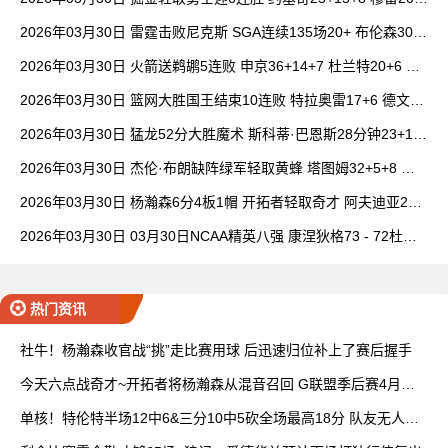
6+7 波津23分
2026年03月30日 雷霆击败尼克斯 SGA连续135场20+ 布伦森30分
唐斯15+18
2026年03月30日 火箭送鹈鹕5连败 申京36+14+7 杜兰特20+6 锡
安18分
2026年03月30日 篮网大胜国王结束10连败 特拉奥雷17+6 德文·
卡特20+8
2026年03月30日 猛龙52分大胜魔术 斯科蒂·巴恩斯28分钟23+15
班凯罗14中3
2026年03月30日 杰伦·布朗缺阵绿军轻取黄蜂 塔图姆32+5+8 普
理查德28+6+6
2026年03月30日 杨瀚森6分4板1帽 开拓者轻取奇才 阿夫迪亚20+
7+5 卡马拉23+7
2026年03月30日 03月30日NCAA精英八强 康涅狄格73 - 72杜克
全场集锦
热门资讯
社牛！杨瀚森收官战“挑”走比赛用球 后迅速归位补上了赛后握手
今天六点战奇才~开拓者将杨瀚森从混音召回 G联盟季后赛4月开
打
单核！特伦特半场12中6&三分10中5砍全场最高18分 队友无人上
双