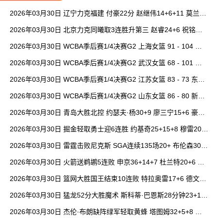
2026年03月30日 辽宁力克福建 付豪22分 赵继伟14+6+11 莫兰德
20+15 邹阳18+5
2026年03月30日 北京力克同曦取3连胜升第三 赵睿24+6 祝铭震1
9分 郭昊文缺阵
2026年03月30日 WCBA季后赛1/4决赛G2 上海女篮 91 - 104 四
川女篮 全场集锦
2026年03月30日 WCBA季后赛1/4决赛G2 武汉女篮 68 - 101 山
西女篮 全场集锦
2026年03月30日 WCBA季后赛1/4决赛G2 江苏女篮 83 - 73 东莞
女篮 全场集锦
2026年03月30日 WCBA季后赛1/4决赛G2 山东女篮 86 - 80 新疆
女篮 全场集锦
2026年03月30日 青岛大胜北控 约瑟夫·杨30+9 廖三宁15+6 豪斯
14中1
2026年03月30日 掘金轻取勇士迎6连胜 约基奇25+15+8 穆雷20+
6+7 波津23分
2026年03月30日 雷霆击败尼克斯 SGA连续135场20+ 布伦森30分
唐斯15+18
2026年03月30日 火箭送鹈鹕5连败 申京36+14+7 杜兰特20+6 锡
安18分
2026年03月30日 篮网大胜国王结束10连败 特拉奥雷17+6 德文·
卡特20+8
2026年03月30日 猛龙52分大胜魔术 斯科蒂·巴恩斯28分钟23+15
班凯罗14中3
2026年03月30日 杰伦·布朗缺阵绿军轻取黄蜂 塔图姆32+5+8 普