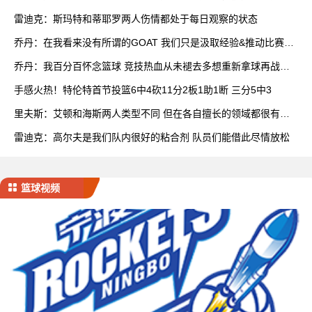
队
雷迪克：斯玛特和蒂耶罗两人伤情都处于每日观察的状态
乔丹：在我看来没有所谓的GOAT 我们只是汲取经验&推动比赛发
展
乔丹：我百分百怀念篮球 竞技热血从未褪去多想重新拿球再战一
场
手感火热！特伦特首节投篮6中4砍11分2板1助1断 三分5中3
里夫斯：艾顿和海斯两人类型不同 但在各自擅长的领域都很有效
率
雷迪克：高尔夫是我们队内很好的粘合剂 队员们能借此尽情放松
篮球视频