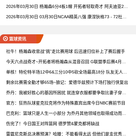
理查德28+6+6
2026年03月30日 杨瀚森6分4板1帽 开拓者轻取奇才 阿夫迪亚20+
7+5 卡马拉23+7
2026年03月30日 03月30日NCAA精英八强 康涅狄格73 - 72杜克
全场集锦
篮球资讯
社牛！杨瀚森收官战“挑”走比赛用球 后迅速归位补上了赛后握手
今天六点战奇才~开拓者将杨瀚森从混音召回 G联盟季后赛4月开
打
单核！特伦特半场12中6&三分10中5砍全场最高18分 队友无人上
双
剩余比赛需全勤才够65场~狼记：爱德华兹预计下场打独行侠复出
乔丹：我被好胜心的基因所困扰 就连穿衣服都要争取比妻子穿得
快
官方：狂热队球星克拉克将作为特殊嘉宾出席今日NBC赛前节目
巴克利：篮球只是人生一小部分 为乔丹其他领域也取得成功而自
豪
伤完了！今日国王对阵篮网 德罗赞&蒙克都将缺战
雷霆尼克斯总决赛预演？哈滕：不能看得太远 但他们是支优秀球