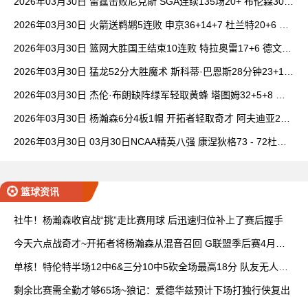
2026年03月30日 雷霆击败尼克斯 SGA连续135场20+ 布伦森30分
唐斯15+18
2026年03月30日 火箭送鹈鹕5连败 申京36+14+7 杜兰特20+6 锡
安18分
2026年03月30日 篮网大胜国王结束10连败 特拉奥雷17+6 德文·
卡特20+8
2026年03月30日 猛龙52分大胜魔术 斯科蒂·巴恩斯28分钟23+15
班凯罗14中3
2026年03月30日 杰伦·布朗缺阵绿军轻取黄蜂 塔图姆32+5+8 普
理查德28+6+6
2026年03月30日 杨瀚森6分4板1帽 开拓者轻取奇才 阿夫迪亚20+
7+5 卡马拉23+7
2026年03月30日 03月30日NCAA精英八强 康涅狄格73 - 72杜克
全场集锦
篮球资讯
社牛！杨瀚森收官战“挑”走比赛用球 后迅速归位补上了赛后握手
今天六点战奇才~开拓者将杨瀚森从混音召回 G联盟季后赛4月开
打
单核！特伦特半场12中6&三分10中5砍全场最高18分 队友无人上
双
剩余比赛需全勤才够65场~狼记：爱德华兹预计下场打独行侠复出