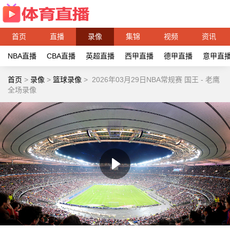
首页
直播
录像
集锦
视频
资讯
NBA直播
CBA直播
英超直播
西甲直播
德甲直播
意甲直
首页
>
录像
>
篮球录像
>
2026年03月29日NBA常规赛 国王 - 老鹰
全场录像