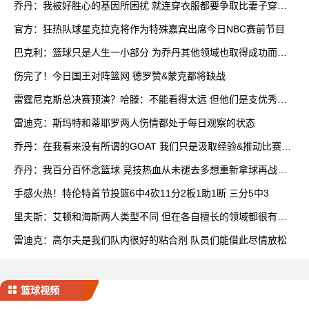
乔丹：我被好胜心的基因所困扰 就连穿衣服都要争取比妻子穿得
快
官方：狂热队球星克拉克将作为特殊嘉宾出席今日NBC赛前节目
巴克利：篮球只是人生一小部分 为乔丹其他领域也取得成功而自
豪
伤完了！今日国王对阵篮网 德罗赞&蒙克都将缺战
雷霆尼克斯总决赛预演？哈滕：不能看得太远 但他们是支优秀球
队
雷迪克：斯玛特和蒂耶罗两人伤情都处于每日观察的状态
乔丹：在我看来没有所谓的GOAT 我们只是汲取经验&推动比赛发
展
乔丹：我百分百怀念篮球 竞技热血从未褪去多想重新拿球再战一
场
手感火热！特伦特首节投篮6中4砍11分2板1助1断 三分5中3
里夫斯：艾顿和海斯两人类型不同 但在各自擅长的领域都很有效
率
雷迪克：高尔夫是我们队内很好的粘合剂 队员们能借此尽情放松
篮球视频