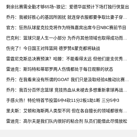
双
剩余比赛需全勤才够65场~狼记：爱德华兹预计下场打独行侠复出
乔丹：我被好胜心的基因所困扰 就连穿衣服都要争取比妻子穿得
快
官方：狂热队球星克拉克将作为特殊嘉宾出席今日NBC赛前节目
巴克利：篮球只是人生一小部分 为乔丹其他领域也取得成功而自
豪
伤完了！今日国王对阵篮网 德罗赞&蒙克都将缺战
雷霆尼克斯总决赛预演？哈滕：不能看得太远 但他们是支优秀球
队
雷迪克：斯玛特和蒂耶罗两人伤情都处于每日观察的状态
乔丹：在我看来没有所谓的GOAT 我们只是汲取经验&推动比赛发
展
乔丹：我百分百怀念篮球 竞技热血从未褪去多想重新拿球再战一
场
手感火热！特伦特首节投篮6中4砍11分2板1助1断 三分5中3
里夫斯：艾顿和海斯两人类型不同 但在各自擅长的领域都很有效
率
雷迪克：高尔夫是我们队内很好的粘合剂 队员们能借此尽情放松