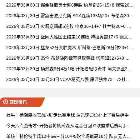
14中1
2026年03月30日 掘金轻取勇士迎6连胜 约基奇25+15+8 穆雷20+
6+7 波津23分
2026年03月30日 雷霆击败尼克斯 SGA连续135场20+ 布伦森30分
唐斯15+18
2026年03月30日 火箭送鹈鹕5连败 申京36+14+7 杜兰特20+6 锡
安18分
2026年03月30日 篮网大胜国王结束10连败 特拉奥雷17+6 德文·
卡特20+8
2026年03月30日 猛龙52分大胜魔术 斯科蒂·巴恩斯28分钟23+15
班凯罗14中3
2026年03月30日 杰伦·布朗缺阵绿军轻取黄蜂 塔图姆32+5+8 普
理查德28+6+6
2026年03月30日 杨瀚森6分4板1帽 开拓者轻取奇才 阿夫迪亚20+
7+5 卡马拉23+7
2026年03月30日 03月30日NCAA精英八强 康涅狄格73 - 72杜克
全场集锦
篮球资讯
社牛！杨瀚森收官战“挑”走比赛用球 后迅速归位补上了赛后握手
今天六点战奇才~开拓者将杨瀚森从混音召回 G联盟季后赛4月开
打
单核！特伦特半场12中6&三分10中5砍全场最高18分 队友无人上