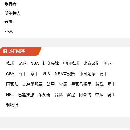
步行者
凯尔特人
老鹰
76人
热门标签
篮球
足球
NBA
比赛集锦
中国篮球
比赛录像
英超
CBA
西甲
意甲
湖人
NBA常规赛
中国足球
德甲
国家队
CBA常规赛
法甲
火箭
皇家马德里
转载
勇士
NBL
巴塞罗那
东契奇
曼城
雷霆
阿森纳
中超
骑士
利物浦