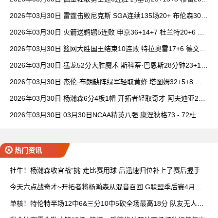
6+7 波津23分
2026年03月30日 雷霆击败尼克斯 SGA连续135场20+ 布伦森30分
唐斯15+18
2026年03月30日 火箭送鹈鹕5连败 申京36+14+7 杜兰特20+6 锡
安18分
2026年03月30日 篮网大胜国王结束10连败 特拉奥雷17+6 德文·
卡特20+8
2026年03月30日 猛龙52分大胜魔术 斯科蒂·巴恩斯28分钟23+15
班凯罗14中3
2026年03月30日 杰伦·布朗缺阵绿军轻取黄蜂 塔图姆32+5+8 普
理查德28+6+6
2026年03月30日 杨瀚森6分4板1帽 开拓者轻取奇才 阿夫迪亚20+
7+5 卡马拉23+7
2026年03月30日 03月30日NCAA精英八强 康涅狄格73 - 72杜克
全场集锦
热门资讯
社牛！杨瀚森收官战“挑”走比赛用球 后迅速归位补上了赛后握手
今天六点战奇才~开拓者将杨瀚森从混音召回 G联盟季后赛4月开
打
单核！特伦特半场12中6&三分10中5砍全场最高18分 队友无人上
双