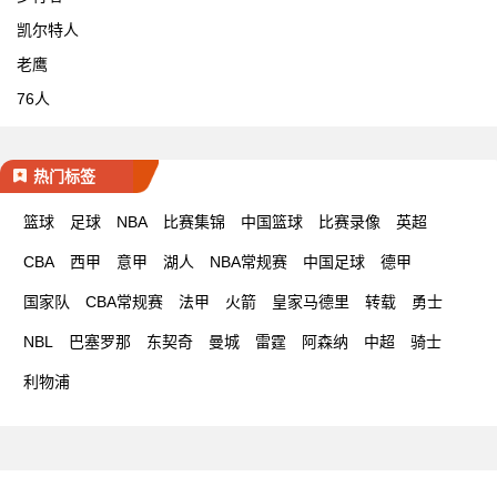
凯尔特人
老鹰
76人
热门标签
篮球
足球
NBA
比赛集锦
中国篮球
比赛录像
英超
CBA
西甲
意甲
湖人
NBA常规赛
中国足球
德甲
国家队
CBA常规赛
法甲
火箭
皇家马德里
转载
勇士
NBL
巴塞罗那
东契奇
曼城
雷霆
阿森纳
中超
骑士
利物浦