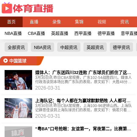
首页
直播
录像
集锦
视频
资讯
NBA直播
CBA直播
英超直播
西甲直播
德甲直播
意甲直
全部资讯
NBA资讯
中超资讯
英超资讯
德甲资讯
中国篮球
媒体人：广东送四川32连败 广东球员们抓住了这次
练兵机会
3月30日讯 昨日CBA常规赛，广东102-54战胜四川。媒体人
付政浩谈到本场比赛广东队的表现，原文如下：大胜48分！
广东男篮送四川男篮32连败，广东球员们抓住了这次练兵
2026-03-31
上海队记：每个人都在为赢球默默牺牲 人人都可做
红花也甘做绿叶
3月30日讯 昨日CBA常规赛，上海100-96逆转山西。上海队
记薛思佳谈到上海队球员们的表现，原文如下：倘若只看数
据，自然会觉得添荣和大王打得不够理想，但事实上相较
2026-03-31
“粤BA”口号抢眼：友谊第一，宵夜第二，比赛第
三！