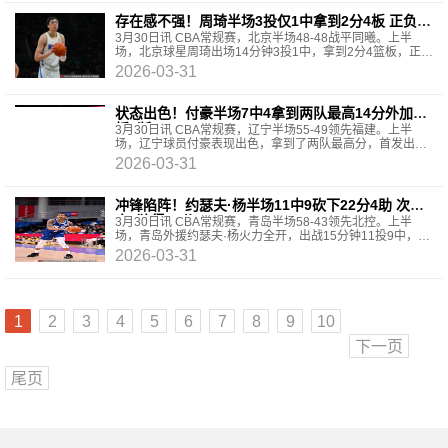
存在感不强！周琦半场3投仅1中拿到2分4板 正负值
+4
3月30日讯 CBA常规赛，北京半场48-48战平同曦。上半
场，北京球星周琦出场14分钟3投1中，拿到2分4篮板，正负
值+4。
2026-03-31
状态出色！付豪半场7中4拿到两队最高14分外加2
板1断
3月30日讯 CBA常规赛，辽宁半场55-49领先福建。上半
场，辽宁球员付豪表现出色，拿到了两队最高分，首发出战
16分钟，投篮7中4，三分球1中0，罚球6中6，拿到14分2篮
2026-03-31
板1抢断
冲锋陷阵！约瑟夫·杨半场11中9砍下22分4助 次节9
中8独得18分
3月30日讯 CBA常规赛，青岛半场58-43领先北控。上半
场，青岛外援约瑟夫·杨火力全开，出战15分钟11投9中，三
分3中1、罚球4中3拿到22分1篮板4助攻1抢断，正负值
2026-03-31
+13。
1
2
3
4
5
6
7
8
9
10
下一页
尾页