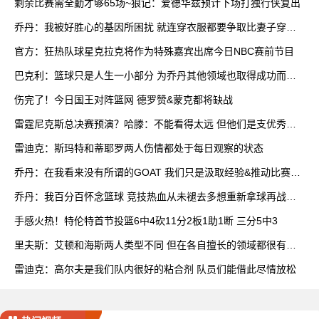
剩余比赛需全勤才够65场~狼记：爱德华兹预计下场打独行侠复出
乔丹：我被好胜心的基因所困扰 就连穿衣服都要争取比妻子穿得
快
官方：狂热队球星克拉克将作为特殊嘉宾出席今日NBC赛前节目
巴克利：篮球只是人生一小部分 为乔丹其他领域也取得成功而自
豪
伤完了！今日国王对阵篮网 德罗赞&蒙克都将缺战
雷霆尼克斯总决赛预演？哈滕：不能看得太远 但他们是支优秀球
队
雷迪克：斯玛特和蒂耶罗两人伤情都处于每日观察的状态
乔丹：在我看来没有所谓的GOAT 我们只是汲取经验&推动比赛发
展
乔丹：我百分百怀念篮球 竞技热血从未褪去多想重新拿球再战一
场
手感火热！特伦特首节投篮6中4砍11分2板1助1断 三分5中3
里夫斯：艾顿和海斯两人类型不同 但在各自擅长的领域都很有效
率
雷迪克：高尔夫是我们队内很好的粘合剂 队员们能借此尽情放松