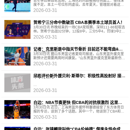
去年季后赛首轮出局，上海队的问题被摊在明面上：锋线深
度不足，本土一号位形同虚设。去年夏天，管理层对着这两
处短板精准落子。如今赛季行至尾声，补强的效果已无
2026-03-31
贺希宁三分命中数破百 CBA本赛季本土球员首人！
3月30日讯 昨晚结束的一场CBA常规赛，深圳111-86轻取吉
林。贺希宁出战32分钟，12投8中，三分5中4，罚球3中2，
拿到22分4篮板5助攻1抢断，正负值+22。根据数据统计，
2026-03-31
加上
记者：克里斯是中指关节骨折 目前还不能弯曲&预
计还需要两周
3月30日讯 据山东男篮记者夏晓司报道，山东男篮外援克里
斯预计还需要两周时间康复。“山东男篮外援克里斯最新伤
情，他是中指关节骨折了，还在恢复中，目前还不能
2026-03-31
邱彪评价新外援贝利·斯蒂尔：积极性高投射好 接下
来拿球说话
2026-03-31
白边：NBA节奏更快 但CBA的对抗很激烈 这里的
球员不会频繁假摔
3月30日讯 近日，上海男篮外援怀特塞德接受了东方体育日
报的专访，谈到了多个话题。其中一个，他谈到了CBA和
NBA的区别。东方体育：你觉得CBA和NBA有什么区别？怀
2026-03-31
特
白边：张镇麟我叫他“CBA伦纳德” 偰李永炜会成