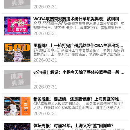
2026-03-31
WCBA联赛常规赛技术统计单项奖揭晓：武桐桐助
攻王 王丽丽抢断王
2025-2026赛季WCBA联赛常规赛技术统计单项奖揭晓！常
规赛得分王：钱内迪·卡特（上海浦发银行）常规赛篮板王：
麦伊莎·海恩斯-阿伦（大连文体旅）常规赛助攻王：武桐桐
2026-03-31
（新
里程碑！上一轮打完广州后赵继伟CBA生涯出场数
已经达到500场
3月30日讯 今天，赵继伟工作室官博公布了一项关于继伟的
数据统计，上一轮对阵广州结束后，他的职业生涯出场数已
经达到500场。前天晚上，辽宁男篮在客场77比93不敌
2026-03-31
6分4板！解说：小杨今天除了整体投篮手感一般 其
他都做得不错
2026-03-31
新民晚报：要战绩，还是要健康？上海男篮的难题
又来了！
CBA常规赛步入收官冲刺阶段，上海久事男篮依旧持续连胜
之路，昨晚以100比96客场险胜山西队，将连胜纪录扩大至
13场。然而，这场胜利远没有此前那般轻松，几天前双方
2026-03-31
体坛周报：时隔24年，上海又将“鲨”回巅峰？