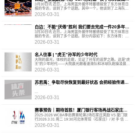
CBA最好后卫之一
3月30日讯 近日，上海男篮外援怀特塞德接受了东方体育日
报的专访，谈到了多个话题。其中一个，他谈到了上海队内
的一些国内球员。东方体育：我看到不管场上还是场
2026-03-31
白边：不能“厌倦”胜利 我们要去完成一件20多年都
没做到过的事
3月30日讯 近日，上海男篮外援怀特塞德接受了东方体育日
报的专访，谈到了多个话题。部分内容如下：东方体育：很
多人都好奇你和上海男篮之间的渊源，能分享一下当初
2026-03-31
名人往事 | “虎王”孙军的少年时代
大院的晨光，体校的走廊，见证了孙军的追梦之路。这是“虎
王”的少年时代——大院晨光跟着速滑队和冰球队跑操凌晨5
点半，长春市体训班运动员宿舍大院。天还浸在
2026-03-31
苏若禹：争取尽快恢复到最好状态 会把经验传递给
年轻队员
2026-03-31
赛事预告｜期待首胜！厦门银行客场再战石家庄英
励
2025-2026 WCBA季后赛首轮第2场石家庄英励 VS 厦门银
行2026.3.31 周二 19:30河北体育馆（石家庄）/ 对 手 信 息 /
石家庄英励：常规赛战绩为7胜15负积29分，在
2026-03-31