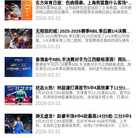
东方体育日报：伤病侵袭，上海男篮靠什么客场“双
杀”山西？
连续的客场征战，让伤病终究还是找到了上海男篮。在昨晚
对阵山西队的比赛中，刘铮和偰李永炜两位核心轮换球员均
因伤高挂免战牌。与此同时，旅途奔波带来的疲态
2026-03-31
无限我的城│2025-2026赛季NBL季后赛1/4决赛G2
战报
2025-2026赛季NBL季后赛3月28日结束了1/4决赛G2的较
量。1/4决赛采用三场二胜制，常规赛排名靠前的球队拥有两
个主场。积分榜四支上位球队中，香港金牛和江西鲸
2026-03-31
香港金牛NBL半决赛对手为江西鲸裕清酒！两队曾
在24年季后赛相遇
香港金牛2025-26赛季NBL半决赛对手为江西鲸裕清酒。两
队曾在2024年季后赛首轮相遇，当时金牛两战全胜晋级，而
本赛季常规赛两次交手，同样取得全胜。此番再度在
2026-03-31
状态火热！林庭谦打满首节5中4高效拿下11分1助1
断
3月30日讯 CBA常规赛，天津首节22-26落后山东。首节比
赛，天津球员林庭谦表现出色，进攻端手感火热，打满10分
钟，投篮5中4，三分球2中2，罚球2中1，拿到11分1助攻1
2026-03-31
抢断的
弹无虚发！赵睿半场4中4砍最高14分5助 三分3中3
3月30日讯 CBA常规赛，北京半场48-48战平同曦。上半
场，北京后卫赵睿高效发挥，出场17分钟4投4中，三分3中
3、罚球3中3拿到半场最高14分外加2篮板5助攻2抢断，正
2026-03-31
负值