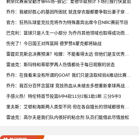
剩余比赛需全勤才够65场~狼记：爱德华兹预计下场打独行侠复出
乔丹：我被好胜心的基因所困扰 就连穿衣服都要争取比妻子穿得
快
官方：狂热队球星克拉克将作为特殊嘉宾出席今日NBC赛前节目
巴克利：篮球只是人生一小部分 为乔丹其他领域也取得成功而自
豪
伤完了！今日国王对阵篮网 德罗赞&蒙克都将缺战
雷霆尼克斯总决赛预演？哈滕：不能看得太远 但他们是支优秀球
队
雷迪克：斯玛特和蒂耶罗两人伤情都处于每日观察的状态
乔丹：在我看来没有所谓的GOAT 我们只是汲取经验&推动比赛发
展
乔丹：我百分百怀念篮球 竞技热血从未褪去多想重新拿球再战一
场
手感火热！特伦特首节投篮6中4砍11分2板1助1断 三分5中3
里夫斯：艾顿和海斯两人类型不同 但在各自擅长的领域都很有效
率
雷迪克：高尔夫是我们队内很好的粘合剂 队员们能借此尽情放松