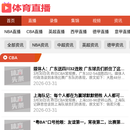
首页
直播
录像
集锦
视频
资讯
NBA直播
CBA直播
英超直播
西甲直播
德甲直播
意甲直
全部资讯
NBA资讯
中超资讯
英超资讯
德甲资讯
CBA
媒体人：广东送四川32连败 广东球员们抓住了这次
练兵机会
3月30日讯 昨日CBA常规赛，广东102-54战胜四川。媒体人
付政浩谈到本场比赛广东队的表现，原文如下：大胜48分！
广东男篮送四川男篮32连败，广东球员们抓住了这次练兵
2026-03-31
上海队记：每个人都在为赢球默默牺牲 人人都可做
红花也甘做绿叶
3月30日讯 昨日CBA常规赛，上海100-96逆转山西。上海队
记薛思佳谈到上海队球员们的表现，原文如下：倘若只看数
据，自然会觉得添荣和大王打得不够理想，但事实上相较
2026-03-31
“粤BA”口号抢眼：友谊第一，宵夜第二，比赛第
三！