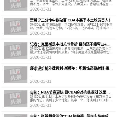
去年季后赛首轮出局，上海队的问题被摊在明面上：锋线深
度不足，本土一号位形同虚设。去年夏天，管理层对着这两
处短板精准落子。如今赛季行至尾声，补强的效果已无
2026-03-31
贺希宁三分命中数破百 CBA本赛季本土球员首人！
3月30日讯 昨晚结束的一场CBA常规赛，深圳111-86轻取吉
林。贺希宁出战32分钟，12投8中，三分5中4，罚球3中2，
拿到22分4篮板5助攻1抢断，正负值+22。根据数据统计，
2026-03-31
加上
记者：克里斯是中指关节骨折 目前还不能弯曲&预
计还需要两周
3月30日讯 据山东男篮记者夏晓司报道，山东男篮外援克里
斯预计还需要两周时间康复。“山东男篮外援克里斯最新伤
情，他是中指关节骨折了，还在恢复中，目前还不能
2026-03-31
邱彪评价新外援贝利·斯蒂尔：积极性高投射好 接下
来拿球说话
2026-03-31
白边：NBA节奏更快 但CBA的对抗很激烈 这里的
球员不会频繁假摔
3月30日讯 近日，上海男篮外援怀特塞德接受了东方体育日
报的专访，谈到了多个话题。其中一个，他谈到了CBA和
NBA的区别。东方体育：你觉得CBA和NBA有什么区别？怀
2026-03-31
特
白边：张镇麟我叫他“CBA伦纳德” 偰李永炜会成