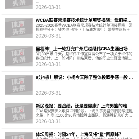
2026-03-31
WCBA联赛常规赛技术统计单项奖揭晓：武桐桐助
攻王 王丽丽抢断王
2025-2026赛季WCBA联赛常规赛技术统计单项奖揭晓！常
规赛得分王：钱内迪·卡特（上海浦发银行）常规赛篮板王：
麦伊莎·海恩斯-阿伦（大连文体旅）常规赛助攻王：武桐桐
2026-03-31
（新
里程碑！上一轮打完广州后赵继伟CBA生涯出场数
已经达到500场
3月30日讯 今天，赵继伟工作室官博公布了一项关于继伟的
数据统计，上一轮对阵广州结束后，他的职业生涯出场数已
经达到500场。前天晚上，辽宁男篮在客场77比93不敌
2026-03-31
6分4板！解说：小杨今天除了整体投篮手感一般 其
他都做得不错
2026-03-31
新民晚报：要战绩，还是要健康？上海男篮的难题
又来了！
CBA常规赛步入收官冲刺阶段，上海久事男篮依旧持续连胜
之路，昨晚以100比96客场险胜山西队，将连胜纪录扩大至
13场。然而，这场胜利远没有此前那般轻松，几天前双方
2026-03-31
体坛周报：时隔24年，上海又将“鲨”回巅峰？