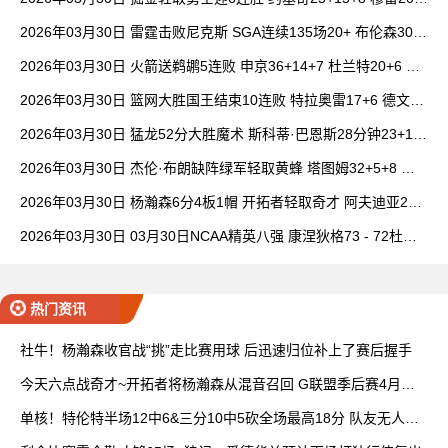
6+7 波津23分
2026年03月30日 雷霆击败尼克斯 SGA连续135场20+ 布伦森30分
唐斯15+18
2026年03月30日 火箭送鹈鹕5连败 申京36+14+7 杜兰特20+6 锡
安18分
2026年03月30日 篮网大胜国王结束10连败 特拉奥雷17+6 德文·
卡特20+8
2026年03月30日 猛龙52分大胜魔术 斯科蒂·巴恩斯28分钟23+15
班凯罗14中3
2026年03月30日 杰伦·布朗缺阵绿军轻取黄蜂 塔图姆32+5+8 普
理查德28+6+6
2026年03月30日 杨瀚森6分4板1帽 开拓者轻取奇才 阿夫迪亚20+
7+5 卡马拉23+7
2026年03月30日 03月30日NCAA精英八强 康涅狄格73 - 72杜克
全场集锦
热门资讯
社牛！杨瀚森收官战“挑”走比赛用球 后迅速归位补上了赛后握手
今天六点战奇才~开拓者将杨瀚森从混音召回 G联盟季后赛4月开
打
单核！特伦特半场12中6&三分10中5砍全场最高18分 队友无人上
双