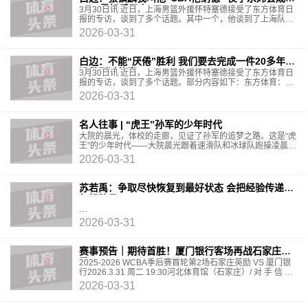
CBA最好后卫之一
3月30日讯 近日，上海男篮外援怀特塞德接受了东方体育日
报的专访，谈到了多个话题。其中一个，他谈到了上海队内
的一些国内球员。东方体育：我看到不管场上还是场
2026-03-31
白边：不能“厌倦”胜利 我们要去完成一件20多年都
没做到过的事
3月30日讯 近日，上海男篮外援怀特塞德接受了东方体育日
报的专访，谈到了多个话题。部分内容如下：东方体育：很
多人都好奇你和上海男篮之间的渊源，能分享一下当初
2026-03-31
名人往事 | “虎王”孙军的少年时代
大院的晨光，体校的走廊，见证了孙军的追梦之路。这是“虎
王”的少年时代——大院晨光跟着速滑队和冰球队跑操凌晨5
点半，长春市体训班运动员宿舍大院。天还浸在
2026-03-31
苏若禹：争取尽快恢复到最好状态 会把经验传递给
年轻队员
2026-03-31
赛事预告｜期待首胜！厦门银行客场再战石家庄英
励
2025-2026 WCBA季后赛首轮第2场石家庄英励 VS 厦门银
行2026.3.31 周二 19:30河北体育馆（石家庄）/ 对 手 信 息 /
石家庄英励：常规赛战绩为7胜15负积29分，在
2026-03-31