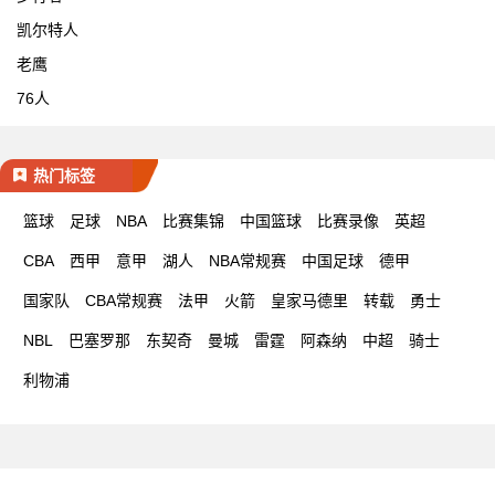
凯尔特人
老鹰
76人
热门标签
篮球
足球
NBA
比赛集锦
中国篮球
比赛录像
英超
CBA
西甲
意甲
湖人
NBA常规赛
中国足球
德甲
国家队
CBA常规赛
法甲
火箭
皇家马德里
转载
勇士
NBL
巴塞罗那
东契奇
曼城
雷霆
阿森纳
中超
骑士
利物浦