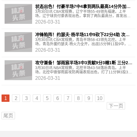
状态出色！付豪半场7中4拿到两队最高14分外加2
板1断
3月30日讯 CBA常规赛，辽宁半场55-49领先福建。上半
场，辽宁球员付豪表现出色，拿到了两队最高分，首发出战
16分钟，投篮7中4，三分球1中0，罚球6中6，拿到14分2篮
2026-03-31
板1抢断
冲锋陷阵！约瑟夫·杨半场11中9砍下22分4助 次节9
中8独得18分
3月30日讯 CBA常规赛，青岛半场58-43领先北控。上半
场，青岛外援约瑟夫·杨火力全开，出战15分钟11投9中，三
分3中1、罚球4中3拿到22分1篮板4助攻1抢断，正负值
2026-03-31
+13。
攻守兼备！邹雨宸半场3中3贡献9分3帽1断 三分2中
2
3月30日讯 NBA常规赛，北控半场43-58落后青岛。上半
场，北控中锋邹雨宸攻防两端表现出色，打了11分钟3投3
中，三分2中2、罚球1中1贡献9分1篮板1抢断3盖帽，正负
2026-03-31
值-10
1
2
3
4
5
6
7
8
9
10
下一页
尾页