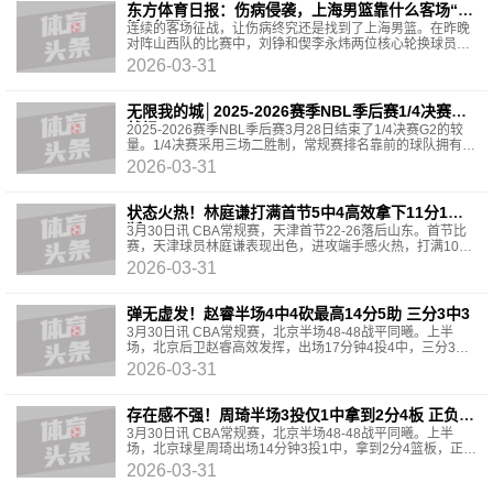
东方体育日报：伤病侵袭，上海男篮靠什么客场“双
杀”山西？
连续的客场征战，让伤病终究还是找到了上海男篮。在昨晚
对阵山西队的比赛中，刘铮和偰李永炜两位核心轮换球员均
因伤高挂免战牌。与此同时，旅途奔波带来的疲态
2026-03-31
无限我的城│2025-2026赛季NBL季后赛1/4决赛G2
战报
2025-2026赛季NBL季后赛3月28日结束了1/4决赛G2的较
量。1/4决赛采用三场二胜制，常规赛排名靠前的球队拥有两
个主场。积分榜四支上位球队中，香港金牛和江西鲸
2026-03-31
状态火热！林庭谦打满首节5中4高效拿下11分1助1
断
3月30日讯 CBA常规赛，天津首节22-26落后山东。首节比
赛，天津球员林庭谦表现出色，进攻端手感火热，打满10分
钟，投篮5中4，三分球2中2，罚球2中1，拿到11分1助攻1
2026-03-31
抢断的
弹无虚发！赵睿半场4中4砍最高14分5助 三分3中3
3月30日讯 CBA常规赛，北京半场48-48战平同曦。上半
场，北京后卫赵睿高效发挥，出场17分钟4投4中，三分3中
3、罚球3中3拿到半场最高14分外加2篮板5助攻2抢断，正
2026-03-31
负值
存在感不强！周琦半场3投仅1中拿到2分4板 正负值
+4
3月30日讯 CBA常规赛，北京半场48-48战平同曦。上半
场，北京球星周琦出场14分钟3投1中，拿到2分4篮板，正负
值+4。
2026-03-31