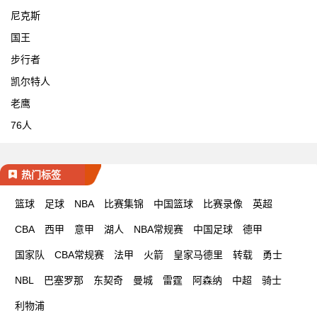
尼克斯
国王
步行者
凯尔特人
老鹰
76人
热门标签
篮球
足球
NBA
比赛集锦
中国篮球
比赛录像
英超
CBA
西甲
意甲
湖人
NBA常规赛
中国足球
德甲
国家队
CBA常规赛
法甲
火箭
皇家马德里
转载
勇士
NBL
巴塞罗那
东契奇
曼城
雷霆
阿森纳
中超
骑士
利物浦