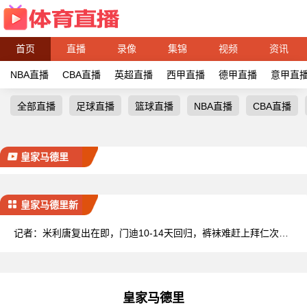
首页
直播
录像
集锦
视频
资讯
NBA直播
CBA直播
英超直播
西甲直播
德甲直播
意甲直
全部直播
足球直播
篮球直播
NBA直播
CBA直播
皇家马德里
皇家马德里新
闻
记者：米利唐复出在即，门迪10-14天回归，裤袜难赶上拜仁次回
合
皇家马德里