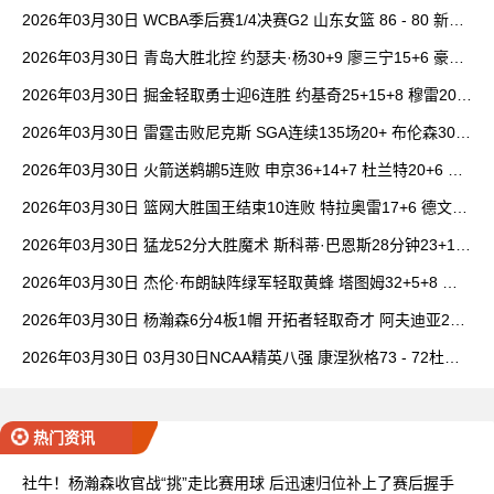
女篮 全场集锦
2026年03月30日 WCBA季后赛1/4决赛G2 山东女篮 86 - 80 新疆
女篮 全场集锦
2026年03月30日 青岛大胜北控 约瑟夫·杨30+9 廖三宁15+6 豪斯
14中1
2026年03月30日 掘金轻取勇士迎6连胜 约基奇25+15+8 穆雷20+
6+7 波津23分
2026年03月30日 雷霆击败尼克斯 SGA连续135场20+ 布伦森30分
唐斯15+18
2026年03月30日 火箭送鹈鹕5连败 申京36+14+7 杜兰特20+6 锡
安18分
2026年03月30日 篮网大胜国王结束10连败 特拉奥雷17+6 德文·
卡特20+8
2026年03月30日 猛龙52分大胜魔术 斯科蒂·巴恩斯28分钟23+15
班凯罗14中3
2026年03月30日 杰伦·布朗缺阵绿军轻取黄蜂 塔图姆32+5+8 普
理查德28+6+6
2026年03月30日 杨瀚森6分4板1帽 开拓者轻取奇才 阿夫迪亚20+
7+5 卡马拉23+7
2026年03月30日 03月30日NCAA精英八强 康涅狄格73 - 72杜克
全场集锦
热门资讯
社牛！杨瀚森收官战“挑”走比赛用球 后迅速归位补上了赛后握手