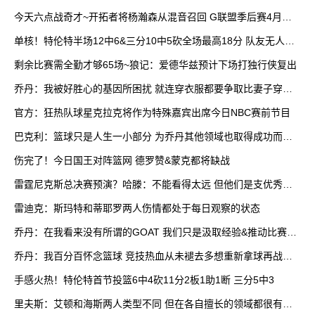
今天六点战奇才~开拓者将杨瀚森从混音召回 G联盟季后赛4月开
打
单核！特伦特半场12中6&三分10中5砍全场最高18分 队友无人上
双
剩余比赛需全勤才够65场~狼记：爱德华兹预计下场打独行侠复出
乔丹：我被好胜心的基因所困扰 就连穿衣服都要争取比妻子穿得
快
官方：狂热队球星克拉克将作为特殊嘉宾出席今日NBC赛前节目
巴克利：篮球只是人生一小部分 为乔丹其他领域也取得成功而自
豪
伤完了！今日国王对阵篮网 德罗赞&蒙克都将缺战
雷霆尼克斯总决赛预演？哈滕：不能看得太远 但他们是支优秀球
队
雷迪克：斯玛特和蒂耶罗两人伤情都处于每日观察的状态
乔丹：在我看来没有所谓的GOAT 我们只是汲取经验&推动比赛发
展
乔丹：我百分百怀念篮球 竞技热血从未褪去多想重新拿球再战一
场
手感火热！特伦特首节投篮6中4砍11分2板1助1断 三分5中3
里夫斯：艾顿和海斯两人类型不同 但在各自擅长的领域都很有效